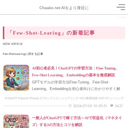
Chaako.net AIをより身近に
ホーム
>
ブログ
>
Few-Shot-Learing
「Few-Shot-Learing」の新着記事
NEW ARTICLE
Few-Shot-Learingに関する記事
AI初心者必見！ChatGPTの学習方法：Fine-Tuning、
Few-Shot Learning、Embeddingの基本を徹底解説
GPTモデルの学習方法Fine-Tuning、Few-Shot
Learning、Embeddingを初心者向けに分かりやすく解
説。ChatGPTやAI活用に必要不可欠な情報を提供。
#ChatGPT #OpenAI #Prompt #プロンプトエンジニアリング #AI #基礎知識 #API #チューニング
#Few-Shot-Learing #学習
2024-07-09 10:59:51
3431
一般人がChatGPTで稼ぐ方法～AIで収益化（マネタイ
ズ）する3の方法とコツを解説