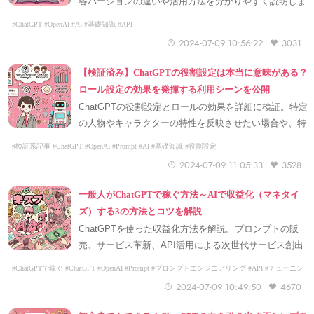
各バージョンの違いや活用方法を分かりやすく説明しま
す。
#ChatGPT #OpenAI #AI #基礎知識 #API
2024-07-09 10:56:22
3031
【検証済み】ChatGPTの役割設定は本当に意味がある？
ロール設定の効果を発揮する利用シーンを公開
ChatGPTの役割設定とロールの効果を詳細に検証。特定
の人物やキャラクターの特性を反映させたい場合や、特
定のシナリオでの役割設定の重要性を解説。
#検証系記事 #ChatGPT #OpenAI #Prompt #AI #基礎知識 #役割設定
2024-07-09 11:05:33
3528
一般人がChatGPTで稼ぐ方法～AIで収益化（マネタイ
ズ）する3の方法とコツを解説
ChatGPTを使った収益化方法を解説。プロンプトの販
売、サービス革新、API活用による次世代サービス創出
とChatGPTを使ってマネタイズするためのスキル。
#ChatGPTで稼ぐ #ChatGPT #OpenAI #Prompt #プロンプトエンジニアリング #API #チューニン
グ #Few-Shot-Learing #収益化
2024-07-09 10:49:50
4670