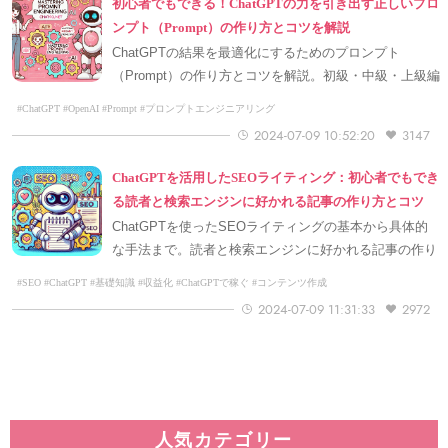
初心者でもできる！ChatGPTの力を引き出す正しいプロ
ンプト（Prompt）の作り方とコツを解説
ChatGPTの結果を最適化にするためのプロンプト
（Prompt）の作り方とコツを解説。初級・中級・上級編
の3つのスキルレベルを紹介。文脈提示、タスク定義、
#ChatGPT #OpenAI #Prompt #プロンプトエンジニアリング
ルール設定、Few-Shot-Learningの活用など、適切な回
2024-07-09 10:52:20
3147
答を得るための方法を解説。
ChatGPTを活用したSEOライティング：初心者でもでき
る読者と検索エンジンに好かれる記事の作り方とコツ
ChatGPTを使ったSEOライティングの基本から具体的
な手法まで。読者と検索エンジンに好かれる記事の作り
方、AI技術ChatGPTの活用法。上位表示獲得のポイント
#SEO #ChatGPT #基礎知識 #収益化 #ChatGPTで稼ぐ #コンテンツ作成
と効率化法を紹介
2024-07-09 11:31:33
2972
人気カテゴリー