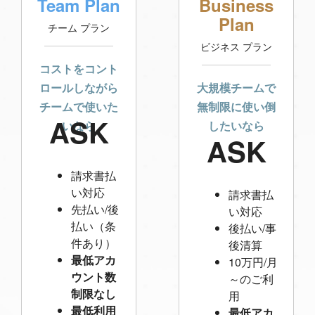
Team Plan
Business
Plan
チーム プラン
ビジネス プラン
コストをコント
ロールしながら
大規模チームで
チームで使いた
無制限に使い倒
ASK
いなら
したいなら
ASK
請求書払
い対応
請求書払
先払い/後
い対応
払い（条
後払い/事
件あり）
後清算
最低アカ
10万円/月
ウント数
～のご利
制限なし
用
最低利用
最低アカ