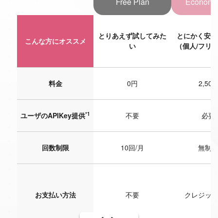
Free Plan
Economy
とりあえず試してみた
とにかく安く
こんな方にオススメ
い
（個人/フリ
料金
0円
2,50
*1
*
ユーザのAPIKey提供
不要
必要
回数制限
10回/月
無制
お支払い方法
不要
クレジッ