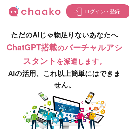
ログイン / 登録
ただのAIじゃ物足りないあなたへ
ChatGPT搭載
バーチャルアシ
の
スタント
を派遣します。
AIの活用、これ以上簡単にはできま
せん。