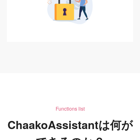
Functions list
ChaakoAssistantは何が