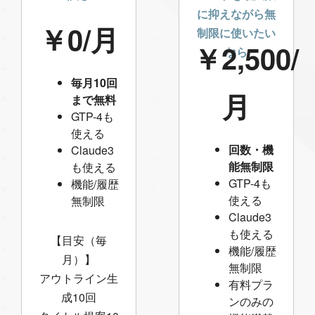
に抑えながら無
￥0/月
制限に使いたい
￥2,500/
なら
毎月10回
月
まで無料
GTP-4も
使える
回数・機
Claude3
能無制限
も使える
GTP-4も
機能/履歴
使える
無制限
Claude3
も使える
【目安（毎
機能/履歴
月）】
無制限
アウトライン生
有料プラ
成10回
ンのみの